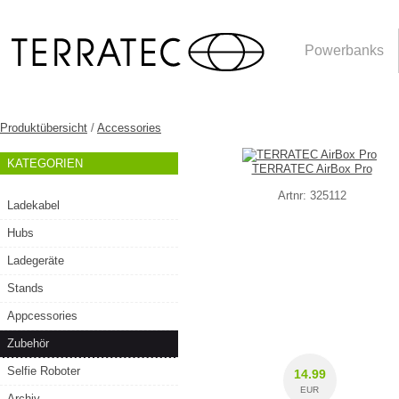
Powerbanks
Produktübersicht
/
Accessories
KATEGORIEN
TERRATEC AirBox Pro
Artnr: 325112
Ladekabel
Hubs
Ladegeräte
Stands
Appcessories
Zubehör
Selfie Roboter
14.99
EUR
Archiv