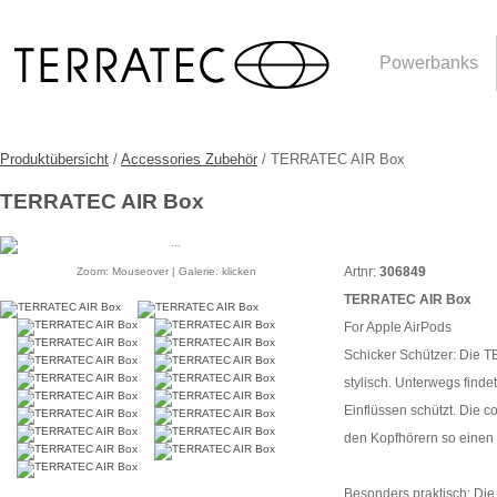
Powerbanks
Produktübersicht
/
Accessories Zubehör
/ TERRATEC AIR Box
TERRATEC AIR Box
Artnr:
306849
Zoom: Mouseover | Galerie: klicken
TERRATEC AIR Box
For Apple AirPods
Schicker Schützer: Die T
stylisch. Unterwegs find
Einflüssen schützt. Die c
den Kopfhörern so einen 
Besonders praktisch: Die