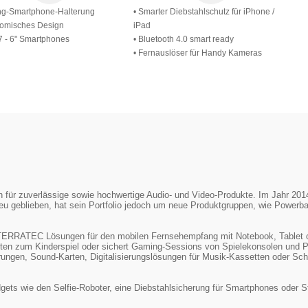
ng-Smartphone-Halterung
• Smarter Diebstahlschutz für iPhone /
nomisches Design
iPad
,7 - 6" Smartphones
• Bluetooth 4.0 smart ready
• Fernauslöser für Handy Kameras
ür zuverlässige sowie hochwertige Audio- und Video-Produkte. Im Jahr 2014 w
u geblieben, hat sein Portfolio jedoch um neue Produktgruppen, wie Powerb
t TERRATEC Lösungen für den mobilen Fernsehempfang mit Notebook, Tablet 
ten zum Kinderspiel oder sichert Gaming-Sessions von Spielekonsolen un
ngen, Sound-Karten, Digitalisierungslösungen für Musik-Kassetten oder Schal
ets wie den Selfie-Roboter, eine Diebstahlsicherung für Smartphones oder St