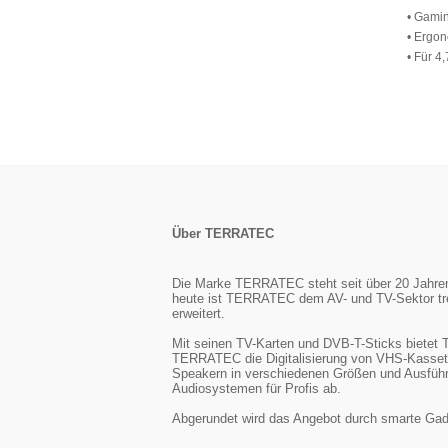
• Gami
• Ergo
• Für 4
Über TERRATEC
Die Marke TERRATEC steht seit über 20 Jahren f
heute ist TERRATEC dem AV- und TV-Sektor tre
erweitert.
Mit seinen TV-Karten und DVB-T-Sticks biete
TERRATEC die Digitalisierung von VHS-Kasset
Speakern in verschiedenen Größen und Ausführu
Audiosystemen für Profis ab.
Abgerundet wird das Angebot durch smarte Gadg