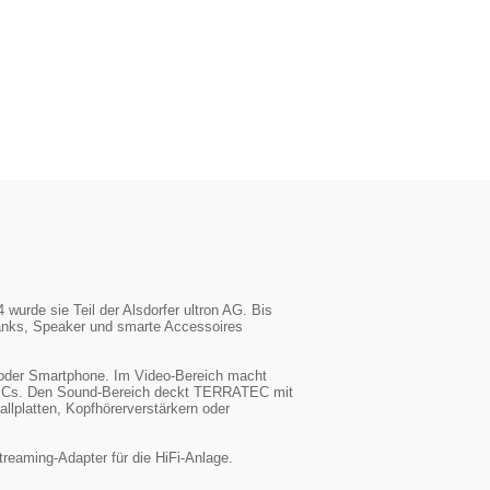
urde sie Teil der Alsdorfer ultron AG. Bis
anks, Speaker und smarte Accessoires
oder Smartphone. Im Video-Bereich macht
d PCs. Den Sound-Bereich deckt TERRATEC mit
lplatten, Kopfhörerverstärkern oder
reaming-Adapter für die HiFi-Anlage.