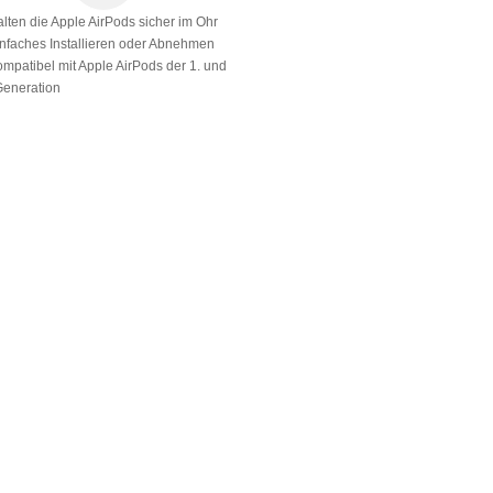
alten die Apple AirPods sicher im Ohr
infaches Installieren oder Abnehmen
ompatibel mit Apple AirPods der 1. und
Generation