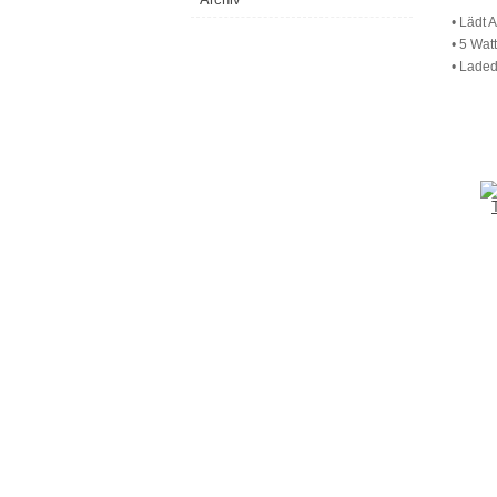
• Lädt 
• 5 Wat
• Laded