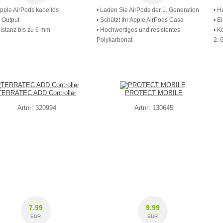
Apple AirPods kabellos
• Laden Sie AirPods der 1. Generation
• H
t Output
• Schützt Ihr Apple AirPods Case
• E
istanz bis zu 6 mm
• Hochwertiges und resistentes
• K
Polykarbonat
2. 
TERRATEC ADD Controller
PROTECT MOBILE
Artnr: 320994
Artnr: 130645
7.99
9.99
EUR
EUR