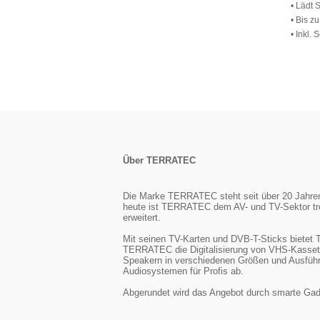
• Lädt 
• Bis z
• Inkl.
Über TERRATEC
Die Marke TERRATEC steht seit über 20 Jahren f
heute ist TERRATEC dem AV- und TV-Sektor tre
erweitert.
Mit seinen TV-Karten und DVB-T-Sticks biete
TERRATEC die Digitalisierung von VHS-Kasset
Speakern in verschiedenen Größen und Ausführu
Audiosystemen für Profis ab.
Abgerundet wird das Angebot durch smarte Gadg