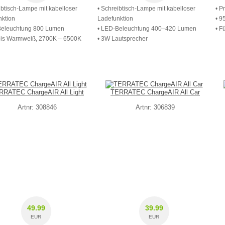
ibtisch-Lampe mit kabelloser
• Schreibtisch-Lampe mit kabelloser
• P
nktion
Ladefunktion
• 9
Beleuchtung 800 Lumen
• LED-Beleuchtung 400–420 Lumen
• F
 bis Warmweiß, 2700K – 6500K
• 3W Lautsprecher
RRATEC ChargeAIR All Light
TERRATEC ChargeAIR All Car
Artnr: 308846
Artnr: 306839
49.99
39.99
EUR
EUR