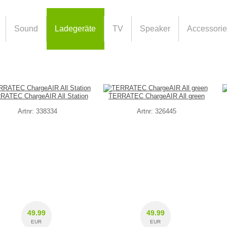
Sound
Ladegeräte
TV
Speaker
Accessori
RATEC ChargeAIR All Station
TERRATEC ChargeAIR All green
Artnr: 338334
Artnr: 326445
49.99
49.99
EUR
EUR