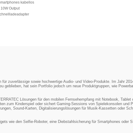
Smartphones kabellos
u 10W Output
 Schnellladeadapter
ür zuverlässige sowie hochwertige Audio- und Video-Produkte. Im Jahr 2014 w
u geblieben, hat sein Portfolio jedoch um neue Produktgruppen, wie Powerb
t TERRATEC Lösungen für den mobilen Fernsehempfang mit Notebook, Tablet 
ten zum Kinderspiel oder sichert Gaming-Sessions von Spielekonsolen un
ngen, Sound-Karten, Digitalisierungslösungen für Musik-Kassetten oder Schal
ets wie den Selfie-Roboter, eine Diebstahlsicherung für Smartphones oder St