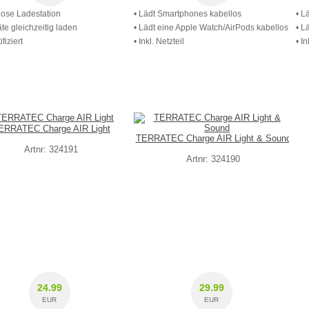
lose Ladestation
• Lädt Smartphones kabellos
• L
äte gleichzeitig laden
• Lädt eine Apple Watch/AirPods kabellos
• L
ifiziert
• Inkl. Netzteil
• In
ERRATEC Charge AIR Light
TERRATEC Charge AIR Light & Sound
Artnr: 324191
Artnr: 324190
24.99
29.99
EUR
EUR