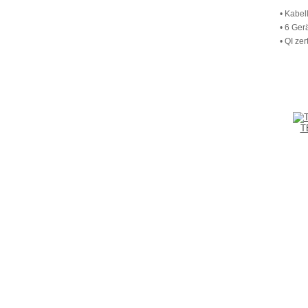
• Kabel
• 6 Ger
• QI zert
T