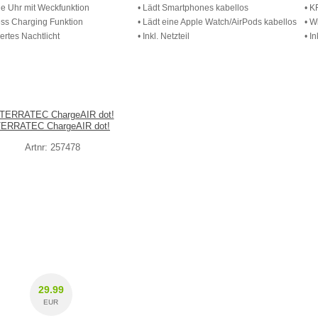
ale Uhr mit Weckfunktion
• Lädt Smartphones kabellos
• K
ess Charging Funktion
• Lädt eine Apple Watch/AirPods kabellos
• W
iertes Nachtlicht
• Inkl. Netzteil
• I
TERRATEC ChargeAIR dot!
Artnr: 257478
29.99
EUR