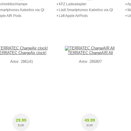
Schreibtischlampe
• KFZ Ladeadapter
• A
Smartphones Kabellos via QI
• Lädt Smartphones Kabellos via QI
• M
Apple AIR Pods
• Läft Apple AirPods
• U
ERRATEC ChargeAir clock!
TERRATEC ChargeAIR All
Artnr: 286141
Artnr: 285807
29.99
49.99
EUR
EUR