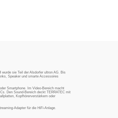
urde sie Teil der Alsdorfer ultron AG. Bis
anks, Speaker und smarte Accessoires
oder Smartphone. Im Video-Bereich macht
d PCs. Den Sound-Bereich deckt TERRATEC mit
lplatten, Kopfhörerverstärkern oder
reaming-Adapter für die HiFi-Anlage.