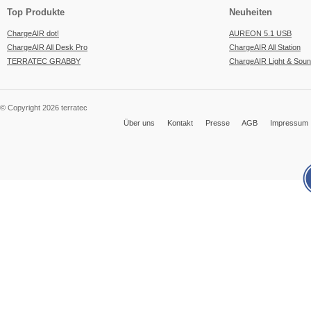
Top Produkte
Neuheiten
ChargeAIR dot!
AUREON 5.1 USB
ChargeAIR All Desk Pro
ChargeAIR All Station
TERRATEC GRABBY
ChargeAIR Light & Sou
© Copyright 2026 terratec
Über uns
Kontakt
Presse
AGB
Impressum