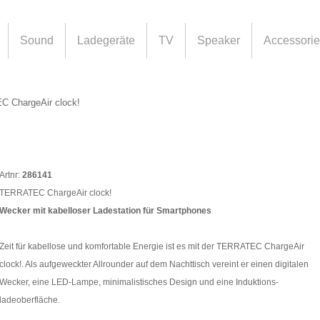
Sound
Ladegeräte
TV
Speaker
Accessori
 ChargeAir clock!
Artnr:
286141
TERRATEC ChargeAir clock!
Wecker mit kabelloser Ladestation für Smartphones
Zeit für kabellose und komfortable Energie ist es mit der TERRATEC ChargeAir
clock!. Als aufgeweckter Allrounder auf dem Nachttisch vereint er einen digitalen
Wecker, eine LED-Lampe, minimalistisches Design und eine Induktions-
ladeoberfläche.