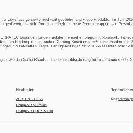
ür zuverlässige sowie hochwertige Audio- und Video-Produkte. Im Jahr 2014 w
u geblieben, hat sein Portfolio jedoch um neue Produktgruppen, wie Powerb
t TERRATEC Lösungen für den mobilen Fernsehempfang mit Notebook, Tablet 
ten zum Kinderspiel oder sichert Gaming-Sessions von Spielekonsolen un
ngen, Sound-Karten, Digitalisierungslösungen für Musik-Kassetten oder Schal
ets wie den Selfie-Roboter, eine Diebstahlsicherung für Smartphones oder St
Neuheiten
Technische
AUREON 5.1 USB
Mail:
terratec@
ChargeAIR All Station
ChargeAIR Light & Sound