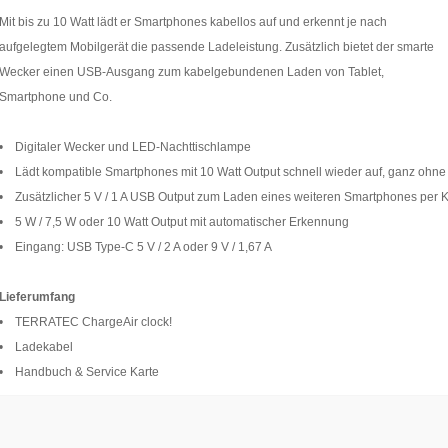
Mit bis zu 10 Watt lädt er Smartphones kabellos auf und erkennt je nach
aufgelegtem Mobilgerät die passende Ladeleistung. Zusätzlich bietet der smarte
Wecker einen USB-Ausgang zum kabelgebundenen Laden von Tablet,
Smartphone und Co.
• Digitaler Wecker und LED-Nachttischlampe
• Lädt kompatible Smartphones mit 10 Watt Output schnell wieder auf, ganz ohne
• Zusätzlicher 5 V / 1 A USB Output zum Laden eines weiteren Smartphones per 
• 5 W / 7,5 W oder 10 Watt Output mit automatischer Erkennung
• Eingang: USB Type-C 5 V / 2 A oder 9 V / 1,67 A
Lieferumfang
• TERRATEC ChargeAir clock!
• Ladekabel
• Handbuch & Service Karte