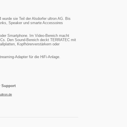
urde sie Teil der Alsdorfer ultron AG. Bis
anks, Speaker und smarte Accessoires
oder Smartphone. Im Video-Bereich macht
d PCs. Den Sound-Bereich deckt TERRATEC mit
lplatten, Kopfhörerverstärkern oder
reaming-Adapter für die HiFi-Anlage.
r Support
ultron.de