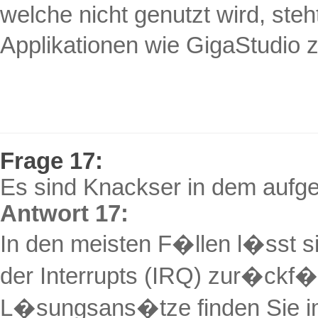
welche nicht genutzt wird, ste
Applikationen wie
GigaStudio
z
Frage 17:
Es sind
Knackser
in dem aufg
Antwort 17:
In den meisten F�llen l�sst s
der
Interrupts
(IRQ) zur�ckf�
L�sungsans�tze finden Sie i