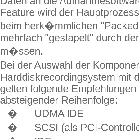
Daten an die Aufnahmesoftware
Feature wird der Hauptprozessor
beim herk�mmlichen "
Packed
mehrfach "gestapelt" durch den
m�ssen.
Bei der Auswahl der Komponen
Harddiskrecordingsystem
mit 
gelten folgende Empfehlungen z
absteigender Reihenfolge:
�
UDMA IDE
�
SCSI (als PCI-Controll