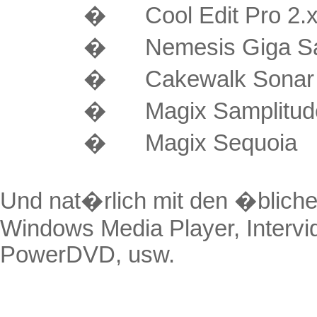
�
Cool Edit Pro 2.
�
Nemesis Giga Sa
�
Cakewalk Sonar
�
Magix
Samplitud
�
Magix
Sequoia
Und nat�rlich mit den �bliche
Windows Media
Player
, Interv
PowerDVD
, usw.