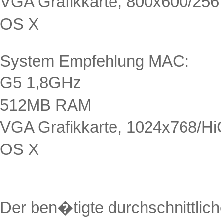
VGA Grafikkarte, 800x600/256
OS X
System Empfehlung MAC:
G5 1,8GHz
512MB RAM
VGA Grafikkarte, 1024x768/Hi
OS X
Der ben�tigte durchschnittlic