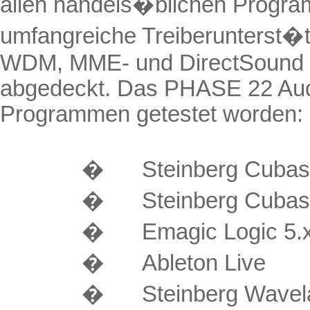
allen handels�blichen Program
umfangreiche Treiberunterst�t
WDM, MME- und
DirectSound
abgedeckt. Das PHASE 22 Audi
Programmen getestet worden:
�
Steinberg
Cubas
�
Steinberg
Cubas
�
Emagic Logic 5.x
�
Ableton
Live
�
Steinberg
Wavel