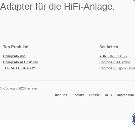
Adapter für die HiFi-Anlage.
Top Produkte
Neuheiten
ChargeAIR dot!
AUREON 5.1 USB
ChargeAIR All Desk Pro
ChargeAIR All Station
TERRATEC GRABBY
ChargeAIR Light & Sou
© Copyright 2026 terratec
Über uns
Kontakt
Presse
AGB
Impressum