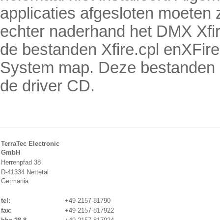
applicaties afgesloten moeten z
echter naderhand het DMX Xfir
de bestanden Xfire.cpl enXFir
System map. Deze bestanden z
de driver CD.
TerraTec Electronic
GmbH
Herrenpfad 38
D-41334 Nettetal
Germania
tel:
+49-2157-81790
fax:
+49-2157-817922