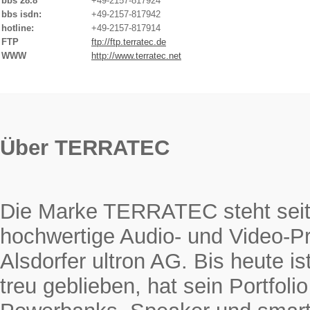
bbs 28.8
+49-2157-817924
bbs isdn:
+49-2157-817942
hotline:
+49-2157-817914
FTP
ftp://ftp.terratec.de
WWW
http://www.terratec.net
Über TERRATEC
Die Marke TERRATEC steht seit 
hochwertige Audio- und Video-Pr
Alsdorfer ultron AG. Bis heute
treu geblieben, hat sein Portfol