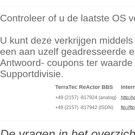
Controleer of u de laatste OS v
U kunt deze verkrijgen middels
een aan uzelf geadresseerde e
Antwoord- coupons ter waarde
Supportdivisie.
TerraTec ReActor BBS
Inter
+49 (2157) -817924 (analog)
http:/
+49 (2157) -817942 (ISDN)
ftp://f
De vragen in het overzicht