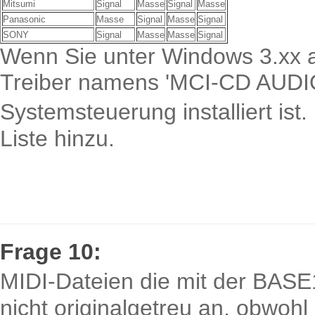
Mitsumi
Signal
Masse
Signal
Masse
Panasonic
Masse
Signal
Masse
Signal
SONY
Signal
Masse
Masse
Signal
Wenn Sie unter Windows 3.xx ar
Treiber namens 'MCI-CD AUDIO'
Systemsteuerung installiert ist
Liste hinzu.
Frage 10:
MIDI-Dateien die mit der BASE
nicht originalgetreu an, obwoh