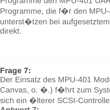
Programme den MPU-401 UART
Programme, die f�r den MPU-4
unterst�tzen bei aufgesetztem
direkt.
Frage 7:
Der Einsatz des MPU-401 Modu
Canvas, o. �.) f�hrt zum Sys
sich ein �lterer SCSI-Controlle
Antwort 7: