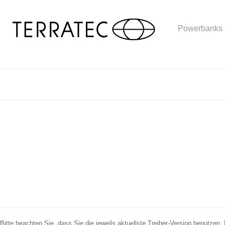
Powerbanks
Bitte beachten Sie, dass Sie die jeweils aktuellste Treiber-Version benutzen.