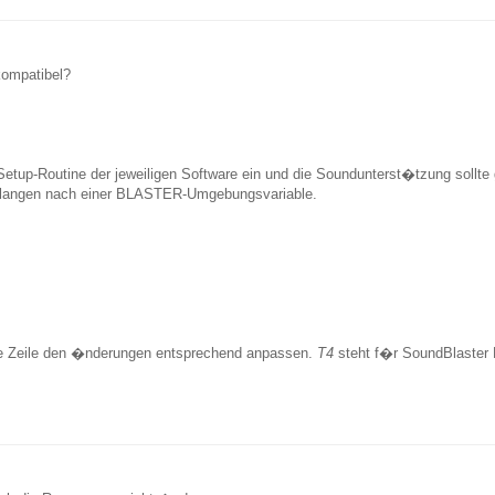
kompatibel?
Setup-Routine der jeweiligen Software ein und die Soundunterst�tzung soll
erlangen nach einer BLASTER-Umgebungsvariable.
die Zeile den �nderungen entsprechend anpassen.
T4
steht f�r SoundBlaster P