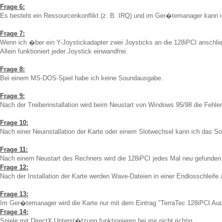
Frage 6:
Es besteht ein Ressourcenkonflikt (z. B. IRQ) und im Ger�temanager kann i
Frage 7:
Wenn ich �ber ein Y-Joystickadapter zwei Joysticks an die 128iPCI anschlie�
Allein funktioniert jeder Joystick einwandfrei.
Frage 8:
Bei einem MS-DOS-Spiel habe ich keine Soundausgabe.
Frage 9:
Nach der Treiberinstallation wird beim Neustart von Windows 95/98 die Fehle
Frage 10:
Nach einer Neuinstallation der Karte oder einem Slotwechsel kann ich das S
Frage 11:
Nach einem Neustart des Rechners wird die 128iPCI jedes Mal neu gefunden
Frage 12:
Nach der Installation der Karte werden Wave-Dateien in einer Endlosschleife
Frage 13:
Im Ger�temanager wird die Karte nur mit dem Eintrag "TerraTec 128iPCI Au
Frage 14:
Spiele mit DirectX Unterst�tzung funktionieren bei mir nicht richtig.