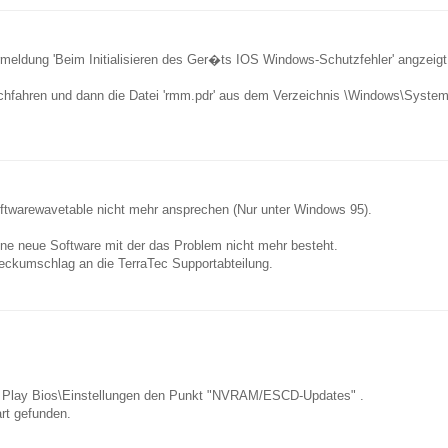
rmeldung 'Beim Initialisieren des Ger�ts IOS Windows-Schutzfehler' angzeigt
ochfahren und dann die Datei 'rmm.pdr' aus dem Verzeichnis \Windows\Syst
oftwarewavetable nicht mehr ansprechen (Nur unter Windows 95).
eine neue Software mit der das Problem nicht mehr besteht.
Rueckumschlag an die TerraTec Supportabteilung.
 Play Bios\Einstellungen den Punkt "NVRAM/ESCD-Updates" .
art gefunden.