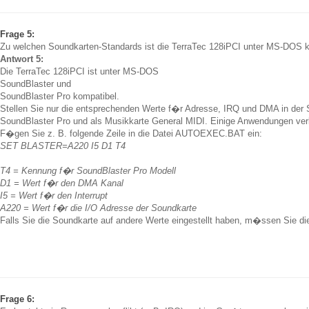
Frage 5:
Zu welchen Soundkarten-Standards ist die TerraTec 128iPCI unter MS-DOS 
Antwort 5:
Die TerraTec 128iPCI ist unter MS-DOS
SoundBlaster und
SoundBlaster Pro kompatibel.
Stellen Sie nur die entsprechenden Werte f�r Adresse, IRQ und DMA in der 
SoundBlaster Pro und als Musikkarte General MIDI. Einige Anwendungen v
F�gen Sie z. B. folgende Zeile in die Datei AUTOEXEC.BAT ein:
SET BLASTER=A220 I5 D1 T4
T4 = Kennung f�r SoundBlaster Pro Modell
D1 = Wert f�r den DMA Kanal
I5 = Wert f�r den Interrupt
A220 = Wert f�r die I/O Adresse der Soundkarte
Falls Sie die Soundkarte auf andere Werte eingestellt haben, m�ssen Sie 
Frage 6: