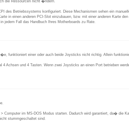
ich die Ressourcen nicht �ndern.
CPI des Betriebssystems konfiguriert. Diese Mechanismen sehen ein manuel
Karte in einen anderen PCI-Slot einzubauen, bzw. mit einer anderen Karte de
 in jedem Fall das Handbuch Ihres Motherboards zu Rate.
 funktioniert einer oder auch beide Joysticks nicht richtig. Allein funktionie
4 Achsen und 4 Tasten. Wenn zwei Joysticks an einen Port betrieben werden 
e.
Computer im MS-DOS Modus starten. Dadurch wird garantiert, da� die Karte ric
icht stummgeschaltet sind.