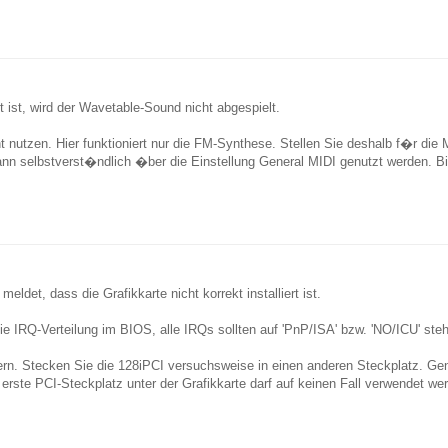
 ist, wird der Wavetable-Sound nicht abgespielt.
utzen. Hier funktioniert nur die FM-Synthese. Stellen Sie deshalb f�r die 
nn selbstverst�ndlich �ber die Einstellung General MIDI genutzt werden. B
det, dass die Grafikkarte nicht korrekt installiert ist.
ie IRQ-Verteilung im BIOS, alle IRQs sollten auf 'PnP/ISA' bzw. 'NO/ICU' stehe
rn. Stecken Sie die 128iPCI versuchsweise in einen anderen Steckplatz. Gen
er erste PCI-Steckplatz unter der Grafikkarte darf auf keinen Fall verwendet