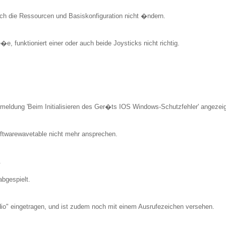
ch die Ressourcen und Basiskonfiguration nicht �ndern.
e, funktioniert einer oder auch beide Joysticks nicht richtig.
rmeldung 'Beim Initialisieren des Ger�ts IOS Windows-Schutzfehler' angezeig
oftwarewavetable nicht mehr ansprechen.
.
 abgespielt.
dio" eingetragen, und ist zudem noch mit einem Ausrufezeichen versehen.