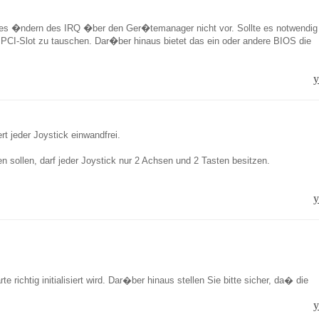
les �ndern des IRQ �ber den Ger�temanager nicht vor. Sollte es notwendig
n PCI-Slot zu tauschen. Dar�ber hinaus bietet das ein oder andere BIOS die
y
rt jeder Joystick einwandfrei.
sollen, darf jeder Joystick nur 2 Achsen und 2 Tasten besitzen.
y
htig initialisiert wird. Dar�ber hinaus stellen Sie bitte sicher, da� die
y