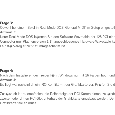
Frage 3:
Obwohl bei einem Spiel in Real-Mode DOS 'General MIDI' im Setup eingestellt
Antwort 3:
Unter Real-Mode DOS k�nnen Sie den Software-Wavetable der 128iPCI nicht n
Connector (nur Platinenversion 1.1) angeschlossenes Hardware-Wavetable ka
Lautst�rkeregler nicht stummgeschaltet ist.
Frage 4:
Nach dem Installieren der Treiber f�hrt Windows nur mit 16 Farben hoch und mel
Antwort 4:
Es liegt wahrscheinlich ein IRQ-Konflikt mit der Grafikkarte vor. Pr�fen Sie d
Zus�tzlich ist zu empfehlen, die Reihenfolge der PCI-Karten einmal zu �nde
zweiten oder dritten PCI-Slot unterhalb der Grafikkarte eingebaut werden. D
Grafikkarte teielen muss.