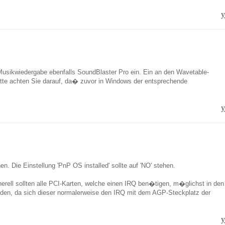
y
Musikwiedergabe ebenfalls SoundBlaster Pro ein. Ein an den Wavetable-
itte achten Sie darauf, da� zuvor in Windows der entsprechende
y
n. Die Einstellung 'PnP OS installed' sollte auf 'NO' stehen.
erell sollten alle PCI-Karten, welche einen IRQ ben�tigen, m�glichst in den
 werden, da sich dieser normalerweise den IRQ mit dem AGP-Steckplatz der
y