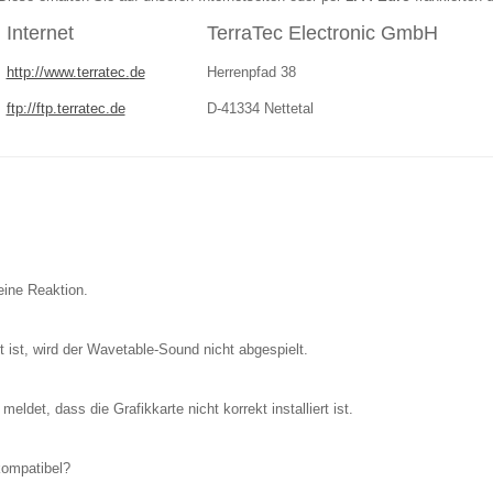
Internet
TerraTec Electronic GmbH
http://www.terratec.
de
Herrenpfad 38
ftp://ftp.terratec.de
D-41334 Nettetal
eine Reaktion.
 ist, wird der Wavetable-Sound nicht abgespielt.
det, dass die Grafikkarte nicht korrekt installiert ist.
kompatibel?