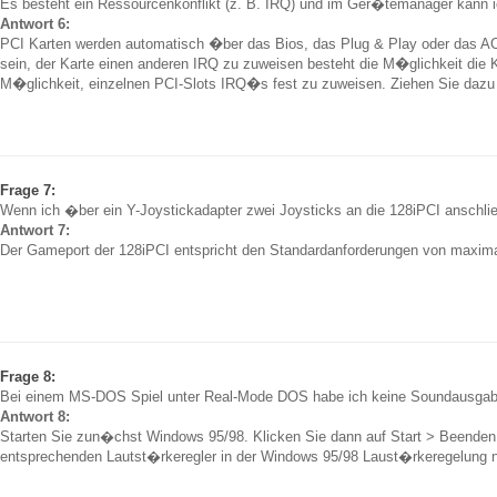
Es besteht ein Ressourcenkonflikt (z. B. IRQ) und im Ger�temanager kann 
Antwort 6:
PCI Karten werden automatisch �ber das Bios, das Plug & Play oder das A
sein, der Karte einen anderen IRQ zu zuweisen besteht die M�glichkeit die 
M�glichkeit, einzelnen PCI-Slots IRQ�s fest zu zuweisen. Ziehen Sie dazu
Frage 7:
Wenn ich �ber ein Y-Joystickadapter zwei Joysticks an die 128iPCI anschlie�e,
Antwort 7:
Der Gameport der 128iPCI entspricht den Standardanforderungen von maximal 
Frage 8:
Bei einem MS-DOS Spiel unter Real-Mode DOS habe ich keine Soundausgab
Antwort 8:
Starten Sie zun�chst Windows 95/98. Klicken Sie dann auf Start > Beenden > 
entsprechenden Lautst�rkeregler in der Windows 95/98 Laust�rkeregelung n