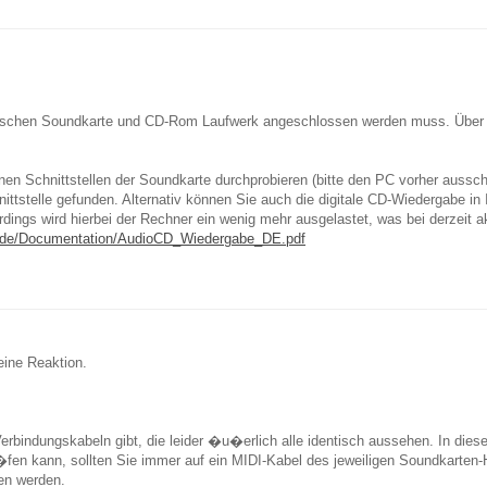
zwischen Soundkarte und CD-Rom Laufwerk angeschlossen werden muss. Über di
en Schnittstellen der Soundkarte durchprobieren (bitte den PC vorher aussc
ittstelle gefunden. Alternativ können Sie auch die digitale CD-Wiedergabe i
dings wird hierbei der Rechner ein wenig mehr ausgelastet, was bei derzeit ak
tec.de/Documentation/AudioCD_Wiedergabe_DE.pdf
eine Reaktion.
bindungskabeln gibt, die leider �u�erlich alle identisch aussehen. In diesen
en kann, sollten Sie immer auf ein MIDI-Kabel des jeweiligen Soundkarten-H
en werden.