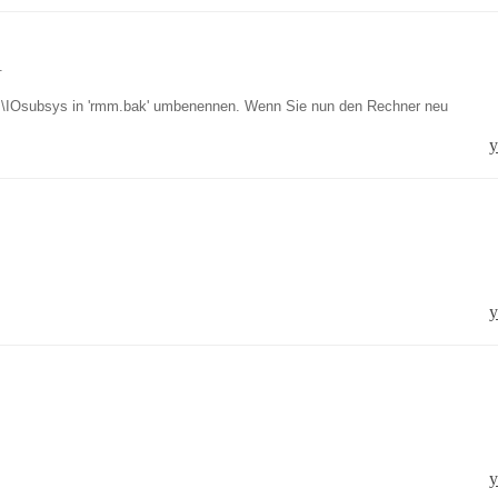
.
em\IOsubsys in 'rmm.bak' umbenennen. Wenn Sie nun den Rechner neu
y
y
y