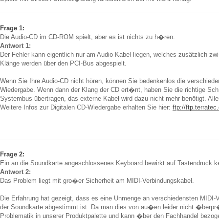
Frage 1:
Die Audio-CD im CD-ROM spielt, aber es ist nichts zu h�ren.
Antwort 1:
Der Fehler kann eigentlich nur am Audio Kabel liegen, welches zusätzlich 
Klänge werden über den PCI-Bus abgespielt.
Wenn Sie Ihre Audio-CD nicht hören, können Sie bedenkenlos die verschieden
Wiedergabe. Wenn dann der Klang der CD ert�nt, haben Sie die richtige Schn
Systembus übertragen, das externe Kabel wird dazu nicht mehr benötigt. Aller
Weitere Infos zur Digitalen CD-Wiedergabe erhalten Sie hier:
ftp://ftp.terra
Frage 2:
Ein an die Soundkarte angeschlossenes Keyboard bewirkt auf Tastendruck k
Antwort 2:
Das Problem liegt mit gro�er Sicherheit am MIDI-Verbindungskabel.
Die Erfahrung hat gezeigt, dass es eine Unmenge an verschiedensten MIDI-Ver
der Soundkarte abgestimmt ist. Da man dies von au�en leider nicht �berpr�f
Problematik in unserer Produktpalette und kann �ber den Fachhandel bezog