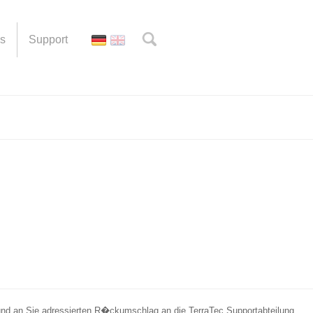
es
Support
und an Sie adressierten R�ckumschlag an die TerraTec Supportabteilung.