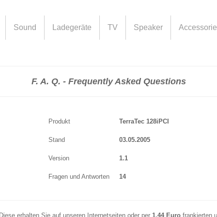
Sound
Ladegeräte
TV
Speaker
Accessori
F. A. Q. - Frequently Asked Questions
Produkt
TerraTec 128iPCI
Stand
03.05.2005
Version
1.1
Fragen und Antworten
14
Diese erhalten Sie auf unseren Internetseiten oder per
1.44 Euro
frankierten 