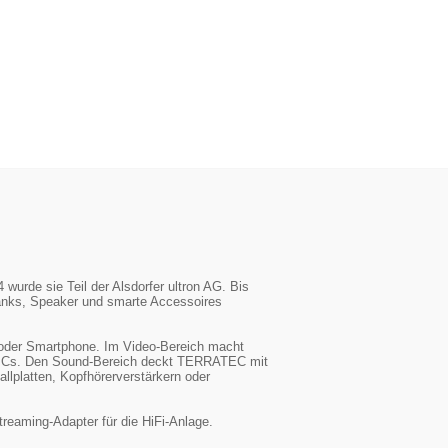
urde sie Teil der Alsdorfer ultron AG. Bis
anks, Speaker und smarte Accessoires
oder Smartphone. Im Video-Bereich macht
d PCs. Den Sound-Bereich deckt TERRATEC mit
lplatten, Kopfhörerverstärkern oder
reaming-Adapter für die HiFi-Anlage.