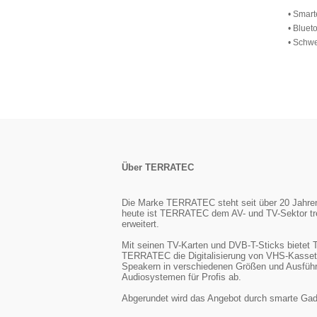
• Smart
• Bluet
• Schwe
Über TERRATEC
Die Marke TERRATEC steht seit über 20 Jahren f
heute ist TERRATEC dem AV- und TV-Sektor tre
erweitert.
Mit seinen TV-Karten und DVB-T-Sticks biete
TERRATEC die Digitalisierung von VHS-Kasset
Speakern in verschiedenen Größen und Ausführu
Audiosystemen für Profis ab.
Abgerundet wird das Angebot durch smarte Gadg