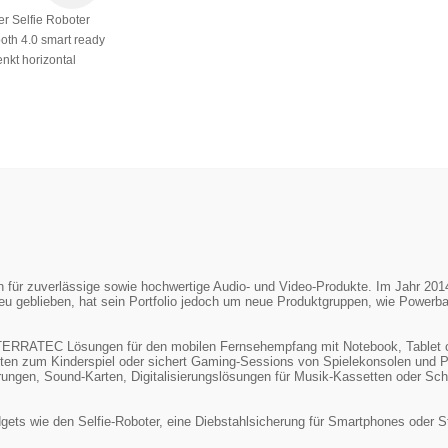
er Selfie Roboter
ooth 4.0 smart ready
nkt horizontal
ür zuverlässige sowie hochwertige Audio- und Video-Produkte. Im Jahr 2014 w
u geblieben, hat sein Portfolio jedoch um neue Produktgruppen, wie Powerb
t TERRATEC Lösungen für den mobilen Fernsehempfang mit Notebook, Tablet 
ten zum Kinderspiel oder sichert Gaming-Sessions von Spielekonsolen un
ngen, Sound-Karten, Digitalisierungslösungen für Musik-Kassetten oder Schal
ets wie den Selfie-Roboter, eine Diebstahlsicherung für Smartphones oder St