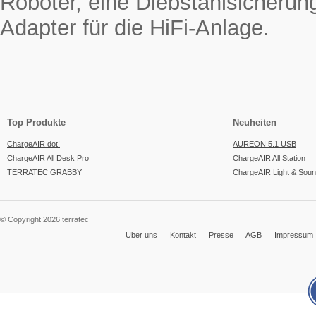
Roboter, eine Diebstahlsicherun
Adapter für die HiFi-Anlage.
Top Produkte
Neuheiten
ChargeAIR dot!
AUREON 5.1 USB
ChargeAIR All Desk Pro
ChargeAIR All Station
TERRATEC GRABBY
ChargeAIR Light & Sou
© Copyright 2026 terratec
Über uns
Kontakt
Presse
AGB
Impressum