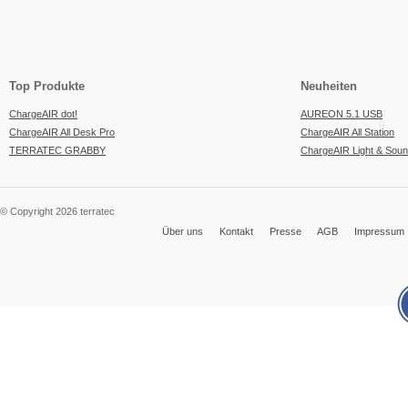
Top Produkte
Neuheiten
ChargeAIR dot!
AUREON 5.1 USB
ChargeAIR All Desk Pro
ChargeAIR All Station
TERRATEC GRABBY
ChargeAIR Light & Sou
© Copyright 2026 terratec
Über uns
Kontakt
Presse
AGB
Impressum