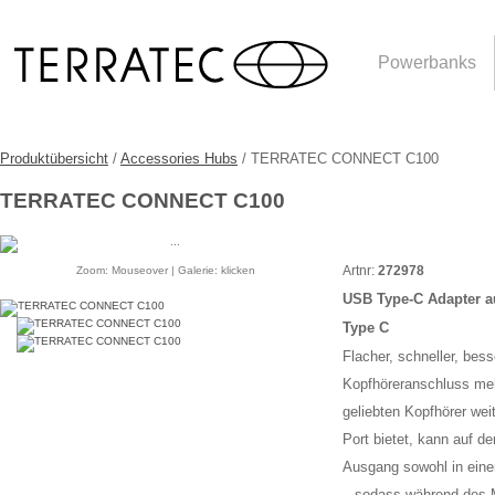
Powerbanks
Produktübersicht
/
Accessories Hubs
/ TERRATEC CONNECT C100
TERRATEC CONNECT C100
Artnr:
272978
Zoom: Mouseover | Galerie: klicken
USB Type-C Adapter a
Type C
Flacher, schneller, bes
Kopfhöreranschluss meh
geliebten Kopfhörer we
Port bietet, kann auf 
Ausgang sowohl in eine
– sodass während des M