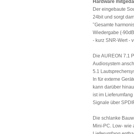
Hardware mitgeda
Der eingebaute Sou
24bit und sorgt dam
"Gesamte harmonisc
Wiedergabe (-90dB)
- kurz SNR-Wert - 
Die AUREON 7.1 PCI
Audiosystem anschl
5.1 Lautsprechersys
In für externe Ger
kann darüber hinau
ist im Lieferumfang 
Signale über SPDIF
Die schlanke Bauwe
Mini-PC. Low- wie 
Lieferumfang enthal