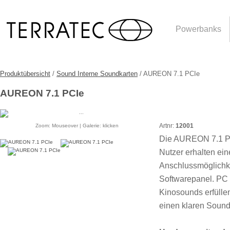
Powerbanks
Produktübersicht
/
Sound Interne Soundkarten
/ AUREON 7.1 PCIe
AUREON 7.1 PCIe
Artnr:
12001
Zoom: Mouseover | Galerie: klicken
Die AUREON 7.1 PCI
Nutzer erhalten e
Anschlussmöglichke
Softwarepanel. PC
Kinosounds erfülle
einen klaren Sound